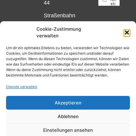
44
Straßenbahn
Linie 18
Cookie-Zustimmung
und 12,
verwalten
Haltestelle
Matthias-
Um dir ein optimales Erlebnis zu bieten, verwenden wir Technologien wie
Cookies, um Geräteinformationen zu speichern und/oder darauf
Beltz-
zuzugreifen. Wenn du diesen Technologien zustimmst, können wir Daten
Platz
wie das Surfverhalten oder eindeutige IDs auf dieser Website verarbeiten.
Wenn du deine Zustimmung nicht erteilst oder zurückziehst, können
oder
bestimmte Merkmale und Funktionen beeinträchtigt werden.
Bus Nr.
Dienste verwalten
32,
Haltestelle
Akzeptieren
Nibelungenplatz/FH
Ablehnen
Einstellungen ansehen
Kontakt
Datenschutzerklärung