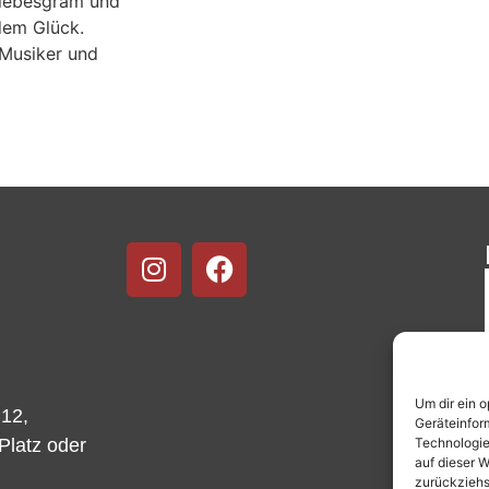
Liebesgram und
dem Glück.
 Musiker und
Um dir ein 
 12,
Geräteinfor
Technologie
-Platz oder
auf dieser W
zurückziehs