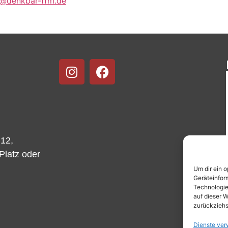
n@denkbar-ffm.de
 12,
-Platz oder
Um dir ein 
Geräteinfor
Technologie
auf dieser W
zurückziehs
Dienste ver