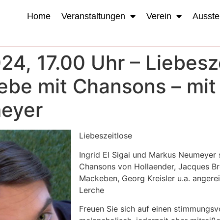
Home
Veranstaltungen
Verein
Ausste
4, 17.00 Uhr – Liebesze
be mit Chansons – mit I
eyer
Liebeszeitlose
Ingrid El Sigai und Markus Neumeyer s
Chansons von Hollaender, Jacques Brel
Mackeben, Georg Kreisler u.a. angere
Lerche
Freuen Sie sich auf einen stimmungsv