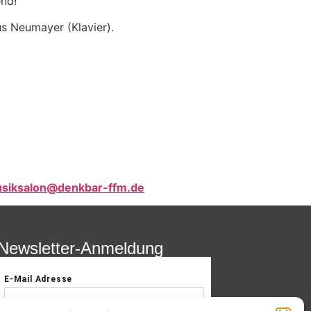
end!
us Neumayer (Klavier).
siksalon@denkbar-ffm.de
Newsletter-Anmeldung