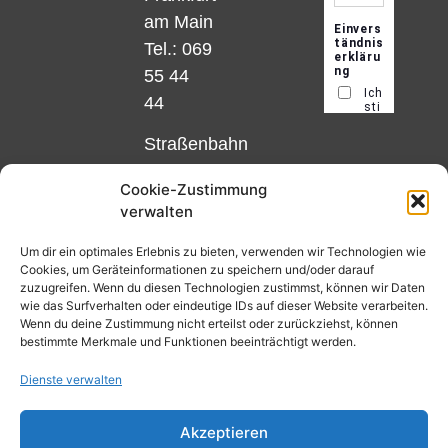
am Main
Tel.: 069
55 44
44
Straßenbahn
Linie 18
Cookie-Zustimmung
und 12,
verwalten
Haltestelle
Matthias-
Um dir ein optimales Erlebnis zu bieten, verwenden wir Technologien wie
Cookies, um Geräteinformationen zu speichern und/oder darauf
Beltz-
zuzugreifen. Wenn du diesen Technologien zustimmst, können wir Daten
Platz
wie das Surfverhalten oder eindeutige IDs auf dieser Website verarbeiten.
Wenn du deine Zustimmung nicht erteilst oder zurückziehst, können
oder
bestimmte Merkmale und Funktionen beeinträchtigt werden.
Bus Nr.
Dienste verwalten
32,
Haltestelle
Akzeptieren
Nibelungenplatz/FH