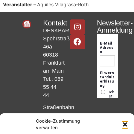
Veranstalter –
Aquiles Vilagrasa-Roth
Kontakt
Newsletter-
Anmeldung
DENKBAR
Spohrstraße
46a
60318
Frankfurt
am Main
Tel.: 069
55 44
44
Straßenbahn
Linie 18
Cookie-Zustimmung
und 12,
verwalten
Haltestelle