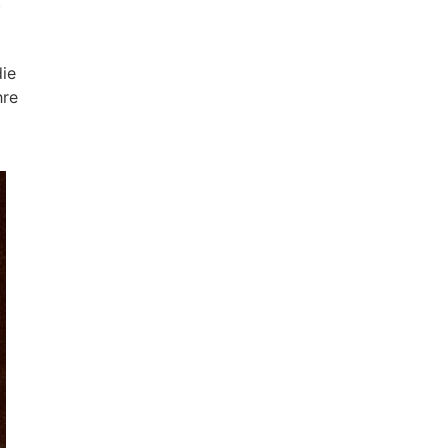
.
die
hre