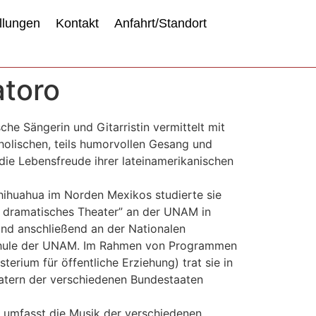
llungen
Kontakt
Anfahrt/Standort
atoro
che Sängerin und Gitarristin vermittelt mit
olischen, teils humorvollen Gesang und
 die Lebensfreude ihrer lateinamerikanischen
hihuahua im Norden Mexikos studierte sie
d dramatisches Theater” an der UNAM in
nd anschließend an der Nationalen
hule der UNAM. Im Rahmen von Programmen
terium für öffentliche Erziehung) trat sie in
atern der verschiedenen Bundestaaten
e umfasst die Musik der verschiedenen