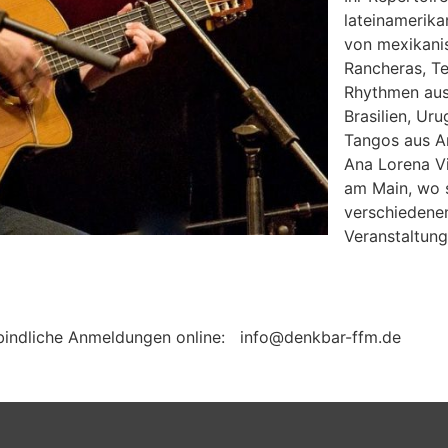
lateinamerik
von mexikani
Rancheras, Te
Rhythmen aus 
Brasilien, Ur
Tangos aus Ar
Ana Lorena Vil
am Main, wo s
verschiedene
Veranstaltunge
rbindliche Anmeldungen online: info@denkbar-ffm.de