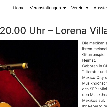
Home
Veranstaltungen
Verein
Ausste
 20.00 Uhr – Lorena Vill
Die mexikanis
ihrem melanch
Gitarrenspiel
Heimat.
Geboren in C
“Literatur un
Mexico City u
Musikhochsc
des SEP (Minis
den Musikthe
Mexikos auf.
Ihr Repertoir