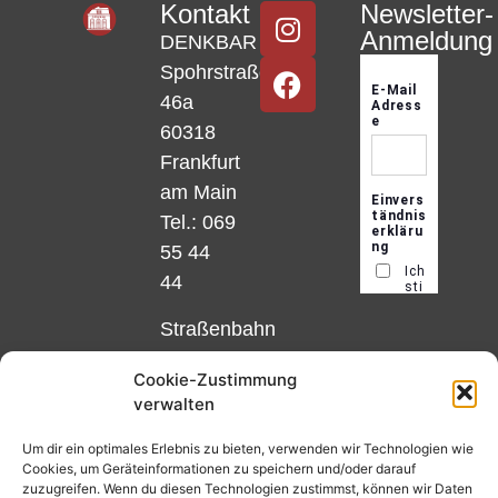
Kontakt
Newsletter-
Anmeldung
DENKBAR
Spohrstraße
46a
60318
Frankfurt
am Main
Tel.: 069
55 44
44
Straßenbahn
Linie 18
Cookie-Zustimmung
und 12,
verwalten
Haltestelle
Matthias-
Um dir ein optimales Erlebnis zu bieten, verwenden wir Technologien wie
Cookies, um Geräteinformationen zu speichern und/oder darauf
Beltz-
zuzugreifen. Wenn du diesen Technologien zustimmst, können wir Daten