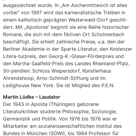
ausgezeichnet wurde. In „Am Aschermittwoch ist alles
vorbei“ von 1997 wird das karnevalistische Treiben in
einem katholisch geprägten Westerwald-Dorf geschil-
dert. Mit „Apollonia“ beginnt sie eine Reihe historischer
Romane, die sich mit dem fiktiven Ort Scholmerbach
beschäftigt. Sie erhielt zahlreiche Preise, u.a. den der
Berliner Akademie in der Sparte Literatur, den Koblenzer
Litera-turpreis, den Georg-K.-Glaser-Förderpreis und
den Martha-Saalfeld-Preis des Landes Rheinland-Pfalz,
Sti-pendien: Schloss Wiepersdorf, Künstlerhaus
Ahrendshoop, Arno-Schmidt-Stiftung und im
Ledighouse New York. Sie ist Mitglied des P.E.N.
Martin Lüdke – Laudator
Der 1943 in Apolda (Thüringen) geborene
Literaturkritiker studierte Philosophie, Soziologie,
Germanistik und Politik. Von 1976 bis 1978 war er
Mitarbeiter am sozialwissenschaftlichen Institut des
Bundes in München (SOWI), bis 1984 Professor für