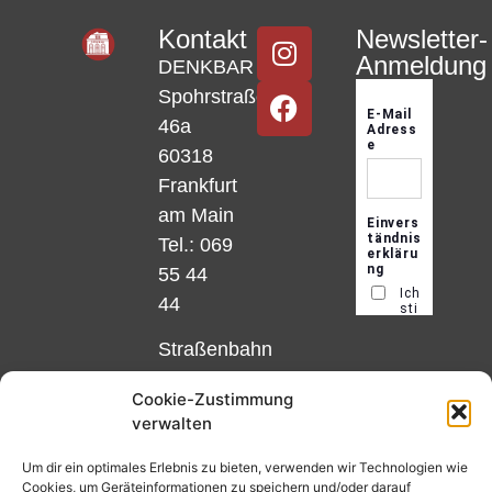
Kontakt
Newsletter-
Anmeldung
DENKBAR
Spohrstraße
46a
60318
Frankfurt
am Main
Tel.: 069
55 44
44
Straßenbahn
Linie 18
Cookie-Zustimmung
und 12,
verwalten
Haltestelle
Matthias-
Um dir ein optimales Erlebnis zu bieten, verwenden wir Technologien wie
Cookies, um Geräteinformationen zu speichern und/oder darauf