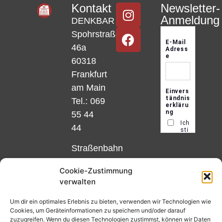
Kontakt
Newsletter-
Anmeldung
DENKBAR
Spohrstraße
46a
60318
Frankfurt
am Main
Tel.: 069
55 44
44
Straßenbahn
Linie 18
Cookie-Zustimmung
und 12,
verwalten
Haltestelle
Matthias-
Um dir ein optimales Erlebnis zu bieten, verwenden wir Technologien wie
Cookies, um Geräteinformationen zu speichern und/oder darauf
Beltz-
zuzugreifen. Wenn du diesen Technologien zustimmst, können wir Daten