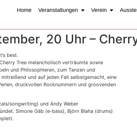
Home
Veranstaltungen
Verein
Ausste
tember, 20 Uhr – Cherr
’s best.
 Cherry Tree melancholisch verträumte sowie
beln und Philosophieren, zum Tanzen und
 mitreißend und auf jeden Fall selbstgemacht, eine
Perlen, druckvollen Rocknummern und groovenden
cals/songwriting) und Andy Weber
ründet. Simone Gäb (e-bass), Björn Blaha (drums)
plett.