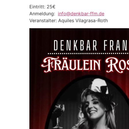
Eintritt: 25€
Anmeldung:
info@denkbar-ffm.de
Veranstalter: Aquiles Vilagrasa-Roth