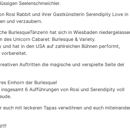
lüssigen Seelenschmeichler.
n Rosi Rabbit und ihrer Gastkünstlerin Serendipity Love in
ren und verzaubern.
che BurlesqueTänzerin hat sich in Wiesbaden niedergelasse
in des Unicorn Cabaret: Burlesque & Variety.
ty und hat in den USA auf zahlreichen Bühnen performt,
 vorbereitet.
reativen Auftritten die magische und verspielte Seite der
hres Einhorn der Burlesque!
 insgesamt 6 Aufführungen von Rosi und Serendipity voll
eude.
hr euch mit leckeren Tapas verwöhnen und euch miteinande
t!!