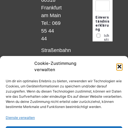
Frankfurt
am Main
Tel.: 069
55 44
44
Straßenbahn
Linie 18
Cookie-Zustimmung
und 12,
verwalten
Haltestelle
Matthias-
Um dir ein optimales Erlebnis zu bieten, verwenden wir Technologien wie
Cookies, um Geräteinformationen zu speichern und/oder darauf
Beltz-
zuzugreifen. Wenn du diesen Technologien zustimmst, können wir Daten
Platz
wie das Surfverhalten oder eindeutige IDs auf dieser Website verarbeiten.
Wenn du deine Zustimmung nicht erteilst oder zurückziehst, können
oder
bestimmte Merkmale und Funktionen beeinträchtigt werden.
Bus Nr.
Dienste verwalten
32,
Haltestelle