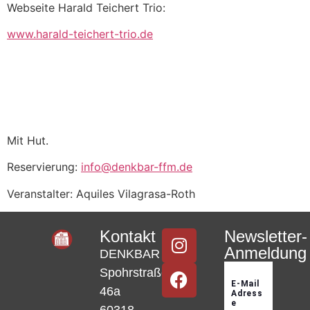
Webseite Harald Teichert Trio:
www.harald-teichert-trio.de
Mit Hut.
Reservierung:
info@denkbar-ffm.de
Veranstalter: Aquiles Vilagrasa-Roth
Kontakt
Newsletter-
Anmeldung
DENKBAR
Spohrstraße
46a
60318