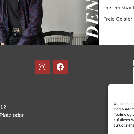
Die Denkbar l
Freie Geister
Um dir ein 
 12,
Geräteinfor
Technologie
-Platz oder
auf dieser W
zurückziehs