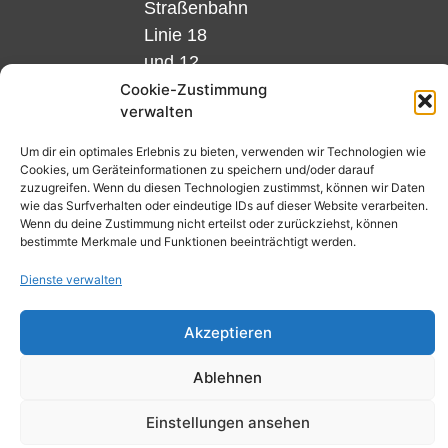
Straßenbahn
Linie 18
und 12,
Haltestelle
Cookie-Zustimmung
verwalten
Matthias-
Beltz-
Um dir ein optimales Erlebnis zu bieten, verwenden wir Technologien wie
Platz
Cookies, um Geräteinformationen zu speichern und/oder darauf
zuzugreifen. Wenn du diesen Technologien zustimmst, können wir Daten
oder
wie das Surfverhalten oder eindeutige IDs auf dieser Website verarbeiten.
Bus Nr.
Wenn du deine Zustimmung nicht erteilst oder zurückziehst, können
bestimmte Merkmale und Funktionen beeinträchtigt werden.
32,
Haltestelle
Dienste verwalten
Nibelungenplatz/FH
Akzeptieren
Ablehnen
Kontakt
Datenschutzerklärung
Einstellungen ansehen
Cookie-Richtlinie (EU)