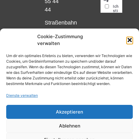
55 44
44
Straßenbahn
Linie 18
Cookie-Zustimmung
und 12,
verwalten
Haltestelle
Matthias-
Um dir ein optimales Erlebnis zu bieten, verwenden wir Technologien wie
Cookies, um Geräteinformationen zu speichern und/oder darauf
Beltz-
zuzugreifen. Wenn du diesen Technologien zustimmst, können wir Daten
Platz
wie das Surfverhalten oder eindeutige IDs auf dieser Website verarbeiten.
Wenn du deine Zustimmung nicht erteilst oder zurückziehst, können
oder
bestimmte Merkmale und Funktionen beeinträchtigt werden.
Bus Nr.
Dienste verwalten
32,
Haltestelle
Akzeptieren
Nibelungenplatz/FH
Ablehnen