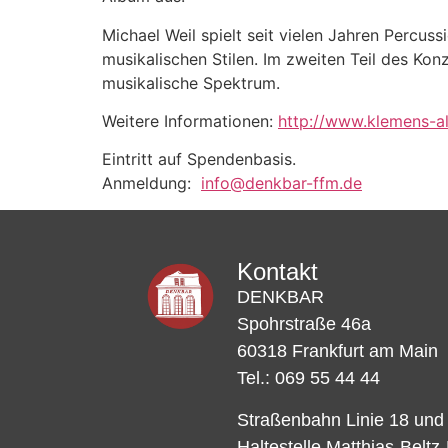
Michael Weil spielt seit vielen Jahren Percuss
musikalischen Stilen. Im zweiten Teil des Ko
musikalische Spektrum.
Weitere Informationen:
http://www.klemens-a
Eintritt auf Spendenbasis.
Anmeldung:
info@denkbar-ffm.de
Kontakt
DENKBAR
Spohrstraße 46a
60318 Frankfurt am Main
Tel.: 069 55 44 44
Straßenbahn Linie 18 und
Haltestelle Matthias-Beltz