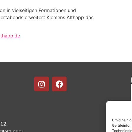
ion in vielseitigen Formationen und
nzertabends erweitert Klemens Althapp das
lthapp.de
Um dir ein 
 12,
Geräteinfor
Technologie
-Platz oder