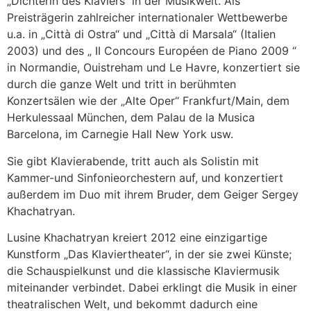
„Dichterin des Klaviers“ in der Musikwelt. Als
Preisträgerin zahlreicher internationaler Wettbewerbe
u.a. in „Città di Ostra“ und „Città di Marsala“ (Italien
2003) und des „ II Concours Européen de Piano 2009 “
in Normandie, Ouistreham und Le Havre, konzertiert sie
durch die ganze Welt und tritt in berühmten
Konzertsälen wie der „Alte Oper“ Frankfurt/Main, dem
Herkulessaal München, dem Palau de la Musica
Barcelona, im Carnegie Hall New York usw.
Sie gibt Klavierabende, tritt auch als Solistin mit
Kammer-und Sinfonieorchestern auf, und konzertiert
außerdem im Duo mit ihrem Bruder, dem Geiger Sergey
Khachatryan.
Lusine Khachatryan kreiert 2012 eine einzigartige
Kunstform „Das Klaviertheater“, in der sie zwei Künste;
die Schauspielkunst und die klassische Klaviermusik
miteinander verbindet. Dabei erklingt die Musik in einer
theatralischen Welt, und bekommt dadurch eine