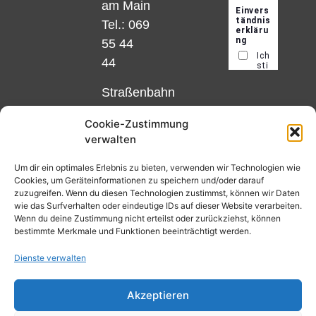
am Main
Tel.: 069
55 44
44
Straßenbahn
Linie 18
Cookie-Zustimmung
und 12,
verwalten
Haltestelle
Matthias-
Um dir ein optimales Erlebnis zu bieten, verwenden wir Technologien wie
Cookies, um Geräteinformationen zu speichern und/oder darauf
Beltz-
zuzugreifen. Wenn du diesen Technologien zustimmst, können wir Daten
Platz
wie das Surfverhalten oder eindeutige IDs auf dieser Website verarbeiten.
Wenn du deine Zustimmung nicht erteilst oder zurückziehst, können
oder
bestimmte Merkmale und Funktionen beeinträchtigt werden.
Bus Nr.
Dienste verwalten
32,
Haltestelle
Akzeptieren
Nibelungenplatz/FH