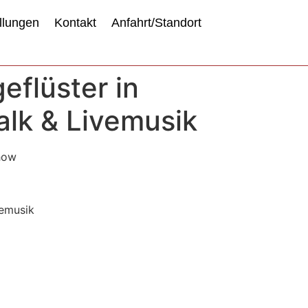
llungen
Kontakt
Anfahrt/Standort
eflüster in
alk & Livemusik
Show
vemusik