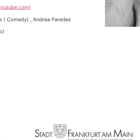
(youtube.com)
te ( Comedy) , Andrea Paredes
o)