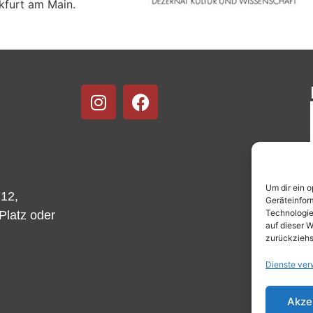
kfurt am Main.
Um dir ein 
 12,
Geräteinfor
Technologie
-Platz oder
auf dieser W
zurückziehs
Dienste ver
Akze