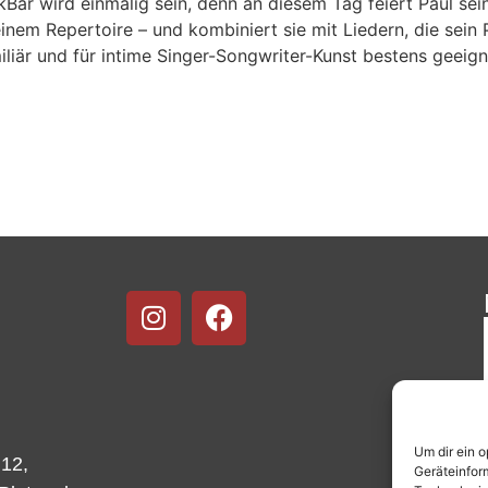
Bar wird einmalig sein, denn an diesem Tag feiert Paul se
inem Repertoire – und kombiniert sie mit Liedern, die sein
iliär und für intime Singer-Songwriter-Kunst bestens geeig
Um dir ein 
 12,
Geräteinfor