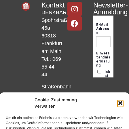
Kontakt
Newsletter-
Anmeldung
DENKBAR
Spohrstraße
46a
60318
Frankfurt
am Main
Tel.: 069
55 44
44
Straßenbahn
Linie 18
Cookie-Zustimmung
und 12,
verwalten
Haltestelle
Matthias-
Um dir ein optimales Erlebnis zu bieten, verwenden wir Technologien wie
Cookies, um Geräteinformationen zu speichern und/oder darauf
Beltz-
zuzugreifen. Wenn du diesen Technologien zustimmst, können wir Daten