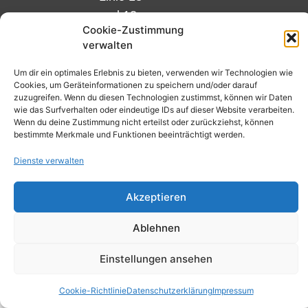
und 12,
Cookie-Zustimmung
Haltestelle
verwalten
Matthias-
Beltz-
Um dir ein optimales Erlebnis zu bieten, verwenden wir Technologien wie
Cookies, um Geräteinformationen zu speichern und/oder darauf
Platz
zuzugreifen. Wenn du diesen Technologien zustimmst, können wir Daten
oder
wie das Surfverhalten oder eindeutige IDs auf dieser Website verarbeiten.
Wenn du deine Zustimmung nicht erteilst oder zurückziehst, können
Bus Nr.
bestimmte Merkmale und Funktionen beeinträchtigt werden.
32,
Dienste verwalten
Haltestelle
Nibelungenplatz/FH
Akzeptieren
Ablehnen
Kontakt
Datenschutzerklärung
Einstellungen ansehen
Cookie-Richtlinie (EU)
Cookie-Richtlinie
Datenschutzerklärung
Impressum