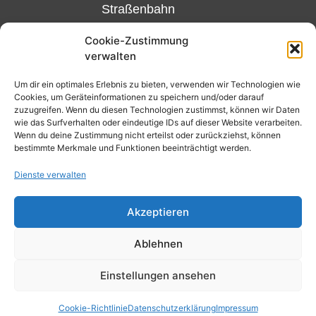
Straßenbahn
Linie 18
Cookie-Zustimmung
und 12,
verwalten
Haltestelle
Matthias-
Um dir ein optimales Erlebnis zu bieten, verwenden wir Technologien wie
Cookies, um Geräteinformationen zu speichern und/oder darauf
Beltz-
zuzugreifen. Wenn du diesen Technologien zustimmst, können wir Daten
Platz
wie das Surfverhalten oder eindeutige IDs auf dieser Website verarbeiten.
Wenn du deine Zustimmung nicht erteilst oder zurückziehst, können
oder
bestimmte Merkmale und Funktionen beeinträchtigt werden.
Bus Nr.
Dienste verwalten
32,
Haltestelle
Akzeptieren
Nibelungenplatz/FH
Ablehnen
Einstellungen ansehen
Kontakt
Datenschutzerklärung
Cookie-Richtlinie (EU)
Cookie-Richtlinie
Datenschutzerklärung
Impressum