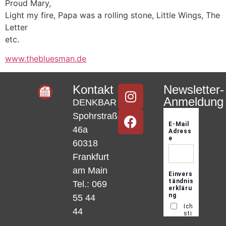
Proud Mary,
Light my fire, Papa was a rolling stone, Little Wings, The
Letter
etc.
www.thebluesman.de
Kontakt
Newsletter-
Anmeldung
DENKBAR
Spohrstraße
46a
60318
Frankfurt
am Main
Tel.: 069
55 44
44