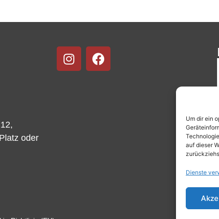
Um dir ein 
 12,
Geräteinfor
Technologie
-Platz oder
auf dieser W
zurückziehs
Dienste ver
Akze