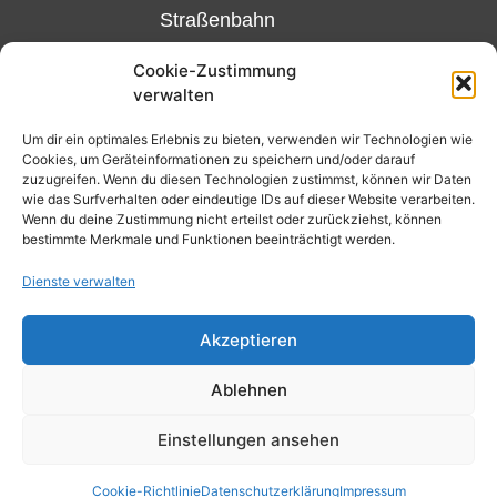
Straßenbahn
Linie 18
Cookie-Zustimmung
und 12,
verwalten
Haltestelle
Matthias-
Um dir ein optimales Erlebnis zu bieten, verwenden wir Technologien wie
Cookies, um Geräteinformationen zu speichern und/oder darauf
Beltz-
zuzugreifen. Wenn du diesen Technologien zustimmst, können wir Daten
Platz
wie das Surfverhalten oder eindeutige IDs auf dieser Website verarbeiten.
Wenn du deine Zustimmung nicht erteilst oder zurückziehst, können
oder
bestimmte Merkmale und Funktionen beeinträchtigt werden.
Bus Nr.
Dienste verwalten
32,
Haltestelle
Akzeptieren
Nibelungenplatz/FH
Ablehnen
Kontakt
Datenschutzerklärung
Einstellungen ansehen
Cookie-Richtlinie (EU)
Cookie-Richtlinie
Datenschutzerklärung
Impressum