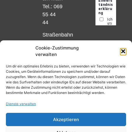
Tel.: 069
55 44
44
Straßenbahn
Linie 18
Cookie-Zustimmung
und 12,
verwalten
Haltestelle
Matthias-
Um dir ein optimales Erlebnis zu bieten, verwenden wir Technologien wie
Cookies, um Geräteinformationen zu speichern und/oder darauf
Beltz-
zuzugreifen. Wenn du diesen Technologien zustimmst, können wir Daten
Platz
wie das Surfverhalten oder eindeutige IDs auf dieser Website verarbeiten.
Wenn du deine Zustimmung nicht erteilst oder zurückziehst, können
oder
bestimmte Merkmale und Funktionen beeinträchtigt werden.
Bus Nr.
Dienste verwalten
32,
Haltestelle
Akzeptieren
Nibelungenplatz/FH