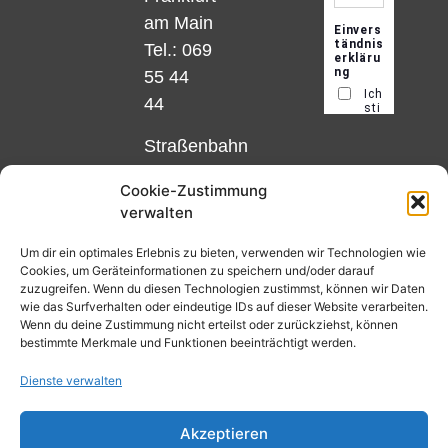
am Main
Tel.: 069
55 44
44
Straßenbahn
Linie 18
Cookie-Zustimmung
und 12,
verwalten
Haltestelle
Matthias-
Um dir ein optimales Erlebnis zu bieten, verwenden wir Technologien wie
Cookies, um Geräteinformationen zu speichern und/oder darauf
Beltz-
zuzugreifen. Wenn du diesen Technologien zustimmst, können wir Daten
Platz
wie das Surfverhalten oder eindeutige IDs auf dieser Website verarbeiten.
Wenn du deine Zustimmung nicht erteilst oder zurückziehst, können
oder
bestimmte Merkmale und Funktionen beeinträchtigt werden.
Bus Nr.
Dienste verwalten
32,
Haltestelle
Akzeptieren
Nibelungenplatz/FH