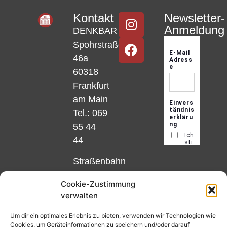
Kontakt
Newsletter-
Anmeldung
DENKBAR
Spohrstraße
46a
60318
Frankfurt
am Main
Tel.: 069
55 44
44
Straßenbahn
Linie 18
Cookie-Zustimmung
und 12,
verwalten
Haltestelle
Matthias-
Um dir ein optimales Erlebnis zu bieten, verwenden wir Technologien wie
Cookies, um Geräteinformationen zu speichern und/oder darauf