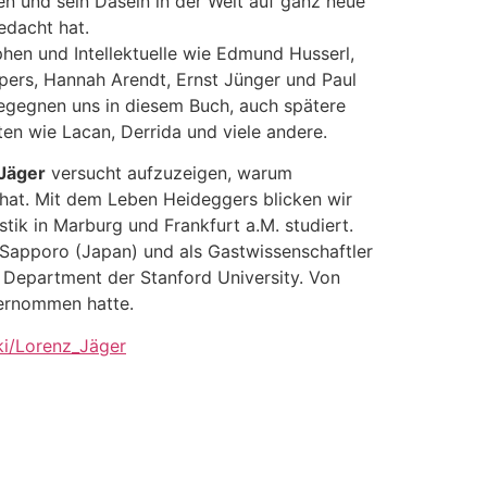
n und sein Dasein in der Welt auf ganz neue
edacht hat.
phen und Intellektuelle wie Edmund Husserl,
spers, Hannah Arendt, Ernst Jünger und Paul
egegnen uns in diesem Buch, auch spätere
ten wie Lacan, Derrida und viele andere.
Jäger
versucht aufzuzeigen, warum
 hat. Mit dem Leben Heideggers blicken wir
tik in Marburg und Frankfurt a.M. studiert.
n Sapporo (Japan) und als Gastwissenschaftler
s Department der Stanford University. Von
bernommen hatte.
iki/Lorenz_Jäger