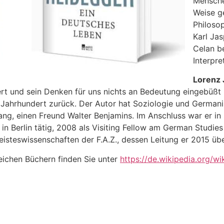
Mensche
Weise g
Philoso
Karl Ja
Celan b
Interpre
Lorenz 
ert und sein Denken für uns nichts an Bedeutung eingebüßt
 Jahrhundert zurück. Der Autor hat Soziologie und Germanis
ang, einen Freund Walter Benjamins. Im Anschluss war er i
 in Berlin tätig, 2008 als Visiting Fellow am German Studie
eisteswissenschaften der F.A.Z., dessen Leitung er 2015 ü
eichen Büchern finden Sie unter
https://de.wikipedia.org/w