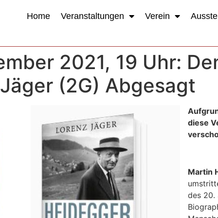
Home
Veranstaltungen
Verein
Ausste
ember 2021, 19 Uhr: De
 Jäger (2G) Abgesagt
Aufgrun
diese V
verscho
Martin 
umstrit
des 20. 
Biograp