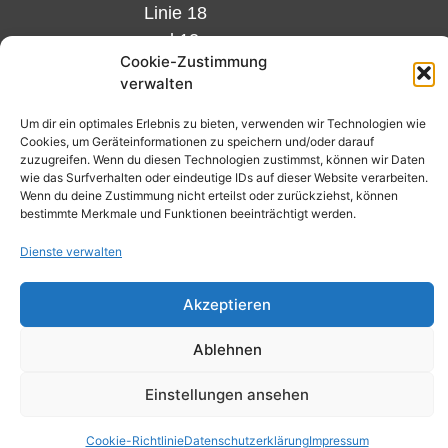
Linie 18
und 12,
Cookie-Zustimmung
Haltestelle
verwalten
Matthias-
Beltz-
Um dir ein optimales Erlebnis zu bieten, verwenden wir Technologien wie
Cookies, um Geräteinformationen zu speichern und/oder darauf
Platz
zuzugreifen. Wenn du diesen Technologien zustimmst, können wir Daten
oder
wie das Surfverhalten oder eindeutige IDs auf dieser Website verarbeiten.
Wenn du deine Zustimmung nicht erteilst oder zurückziehst, können
Bus Nr.
bestimmte Merkmale und Funktionen beeinträchtigt werden.
32,
Dienste verwalten
Haltestelle
Nibelungenplatz/FH
Akzeptieren
Ablehnen
Kontakt
Datenschutzerklärung
Einstellungen ansehen
Cookie-Richtlinie (EU)
Cookie-Richtlinie
Datenschutzerklärung
Impressum