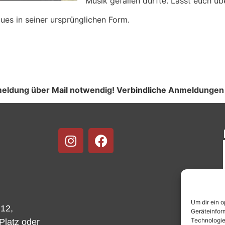
Musik gefallen dürfte. Lasst euch üb
es in seiner ursprünglichen Form.
anmeldung über Mail notwendig! Verbindliche Anmeldunge
Um dir ein 
 12,
Geräteinfor
Technologie
-Platz oder