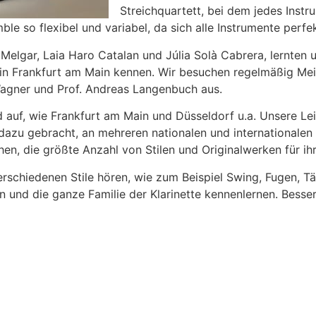
Streichquartett, bei dem jedes Instru
ble so flexibel und variabel, da sich alle Instrumente perf
Melgar, Laia Haro Catalan und Júlia Solà Cabrera, lernten
in Frankfurt am Main kennen. Wir besuchen regelmäßig Meis
Wagner und Prof. Andreas Langenbuch aus.
d auf, wie Frankfurt am Main und Düsseldorf u.a. Unsere Le
 dazu gebracht, an mehreren nationalen und international
n, die größte Anzahl von Stilen und Originalwerken für i
verschiedenen Stile hören, wie zum Beispiel Swing, Fugen, 
 und die ganze Familie der Klarinette kennenlernen. Bessere