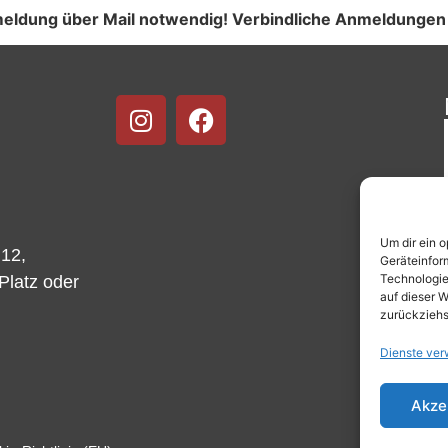
anmeldung über Mail notwendig! Verbindliche Anmeldunge
Um dir ein 
 12,
Geräteinfor
Technologie
-Platz oder
auf dieser W
zurückziehs
Dienste ver
Akze