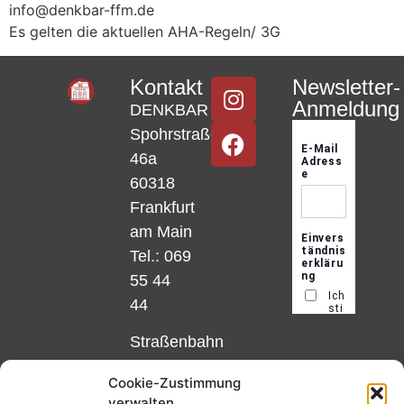
info@denkbar-ffm.de
Es gelten die aktuellen AHA-Regeln/ 3G
Kontakt
Newsletter-
Anmeldung
DENKBAR
Spohrstraße
46a
60318
Frankfurt
am Main
Tel.: 069
55 44
44
Straßenbahn
Linie 18
Cookie-Zustimmung
und 12,
verwalten