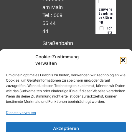
am Main
Tel.: 069
55 44
44
Straßenbahn
Linie 18
Cookie-Zustimmung
und 12,
verwalten
Haltestelle
Matthias-
Um dir ein optimales Erlebnis zu bieten, verwenden wir Technologien wie
Cookies, um Geräteinformationen zu speichern und/oder darauf
Beltz-
zuzugreifen. Wenn du diesen Technologien zustimmst, können wir Daten
Platz
wie das Surfverhalten oder eindeutige IDs auf dieser Website verarbeiten.
Wenn du deine Zustimmung nicht erteilst oder zurückziehst, können
oder
bestimmte Merkmale und Funktionen beeinträchtigt werden.
Bus Nr.
Dienste verwalten
32,
Haltestelle
Akzeptieren
Nibelungenplatz/FH