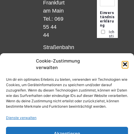
Frankfurt
am Main
Tel.: 069
55 44
44
Straßenbahn
Linie 18
Cookie-Zustimmung
und 12,
verwalten
Haltestelle
Matthias-
Um dir ein optimales Erlebnis zu bieten, verwenden wir Technologien wie
Cookies, um Geräteinformationen zu speichern und/oder darauf
Beltz-
zuzugreifen. Wenn du diesen Technologien zustimmst, können wir Daten
Platz
wie das Surfverhalten oder eindeutige IDs auf dieser Website verarbeiten.
Wenn du deine Zustimmung nicht erteilst oder zurückziehst, können
oder
bestimmte Merkmale und Funktionen beeinträchtigt werden.
Bus Nr.
Dienste verwalten
32,
Haltestelle
Akzeptieren