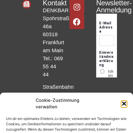
Kontakt
Newsletter-
Anmeldung
DENKBAR
Spohrstraße
46a
60318
Frankfurt
am Main
Tel.: 069
55 44
44
Straßenbahn
Linie 18
Cookie-Zustimmung
und 12,
verwalten
Haltestelle
Matthias-
Um dir ein optimales Erlebnis zu bieten, verwenden wir Technologien wie
Cookies, um Geräteinformationen zu speichern und/oder darauf
Beltz-
zuzugreifen. Wenn du diesen Technologien zustimmst, können wir Daten