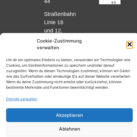
44
Straßenbahn
Linie 18
und 12,
Haltestelle
Cookie-Zustimmung
Matthias-
verwalten
Beltz-
Um dir ein optimales Erlebnis zu bieten, verwenden wir Technologien wie
Platz
Cookies, um Geräteinformationen zu speichern und/oder darauf
zuzugreifen. Wenn du diesen Technologien zustimmst, können wir Daten
oder
wie das Surfverhalten oder eindeutige IDs auf dieser Website verarbeiten.
Bus Nr.
Wenn du deine Zustimmung nicht erteilst oder zurückziehst, können
bestimmte Merkmale und Funktionen beeinträchtigt werden.
32,
Haltestelle
Dienste verwalten
Nibelungenplatz/FH
Akzeptieren
Ablehnen
Kontakt
Datenschutzerklärung