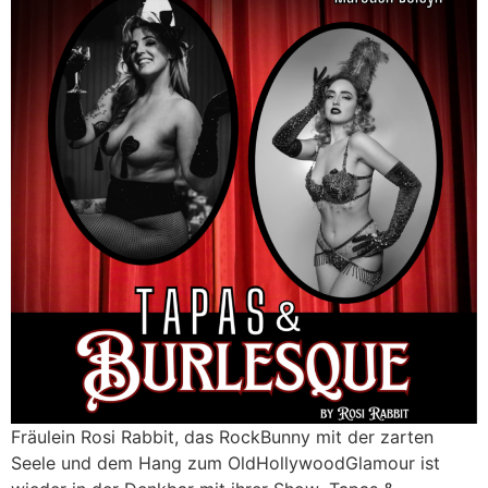
Fräulein Rosi Rabbit, das RockBunny mit der zarten
Seele und dem Hang zum OldHollywoodGlamour ist