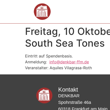
Freitag, 10 Oktob
South Sea Tones
Eintritt auf Spendenbasis.
Anmeldung:
info@denkbar-ffm.de
Veranstalter: Aquiles Vilagrasa-Roth
Kontakt
DENKBAR
Spohrstraße 46a
60318 Frankfurt am Main