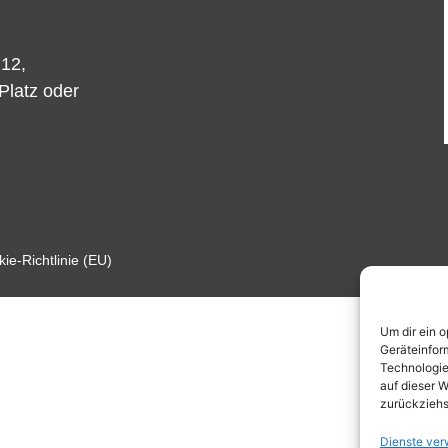
 12,
-Platz oder
ie-Richtlinie (EU)
Um dir ein 
Geräteinfor
Technologie
auf dieser W
zurückziehs
Dienste ver