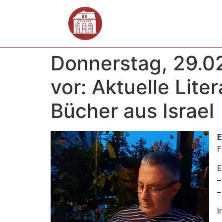
Donnerstag, 29.02
vor: Aktuelle Lit
Bücher aus Israel
E
F
E
–
–
I