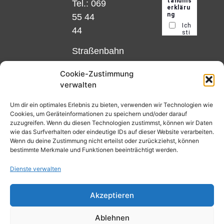
Tel.: 069
55 44
44
Straßenbahn
Linie 18
Cookie-Zustimmung
und 12,
verwalten
Haltestelle
Matthias-
Um dir ein optimales Erlebnis zu bieten, verwenden wir Technologien wie
Cookies, um Geräteinformationen zu speichern und/oder darauf
Beltz-
zuzugreifen. Wenn du diesen Technologien zustimmst, können wir Daten
Platz
wie das Surfverhalten oder eindeutige IDs auf dieser Website verarbeiten.
Wenn du deine Zustimmung nicht erteilst oder zurückziehst, können
oder
bestimmte Merkmale und Funktionen beeinträchtigt werden.
Bus Nr.
Dienste verwalten
32,
Haltestelle
Akzeptieren
Nibelungenplatz/FH
Ablehnen