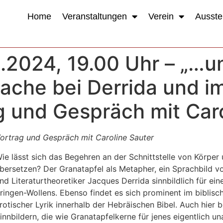
Home
Veranstaltungen
Verein
Ausste
.2024, 19.00 Uhr – „…u
che bei Derrida und im
g und Gespräch mit Car
ortrag und Gespräch mit Caroline Sauter
ie lässt sich das Begehren an der Schnittstelle von Körper 
bersetzen? Der Granatapfel als Metapher, ein Sprachbild vol
nd Literaturtheoretiker Jacques Derrida sinnbildlich für e
ringen-Wollens. Ebenso findet es sich prominent im biblisc
rotischer Lyrik innerhalb der Hebräischen Bibel. Auch hier 
innbildern, die wie Granatapfelkerne für jenes eigentlich 