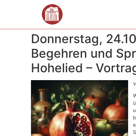
Donnerstag, 24.10
Begehren und Spra
Hohelied – Vortra
V
W
ü
u
b
e
S