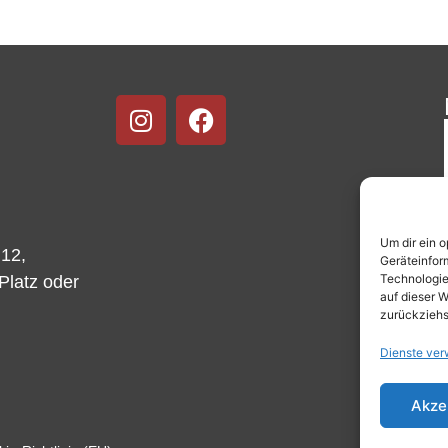
Um dir ein 
 12,
Geräteinfor
Technologie
-Platz oder
auf dieser W
zurückziehs
Dienste ver
Akze