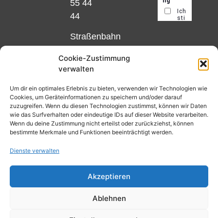
55 44
44
Straßenbahn
Linie 18
Cookie-Zustimmung
und 12,
verwalten
Haltestelle
Matthias-
Um dir ein optimales Erlebnis zu bieten, verwenden wir Technologien wie
Cookies, um Geräteinformationen zu speichern und/oder darauf
Beltz-
zuzugreifen. Wenn du diesen Technologien zustimmst, können wir Daten
Platz
wie das Surfverhalten oder eindeutige IDs auf dieser Website verarbeiten.
Wenn du deine Zustimmung nicht erteilst oder zurückziehst, können
oder
bestimmte Merkmale und Funktionen beeinträchtigt werden.
Bus Nr.
Dienste verwalten
32,
Haltestelle
Akzeptieren
Nibelungenplatz/FH
Ablehnen