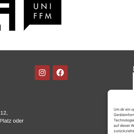
Um dir ein 
 12,
Geräteinfor
Technologie
-Platz oder
auf dieser W
zurückziehs