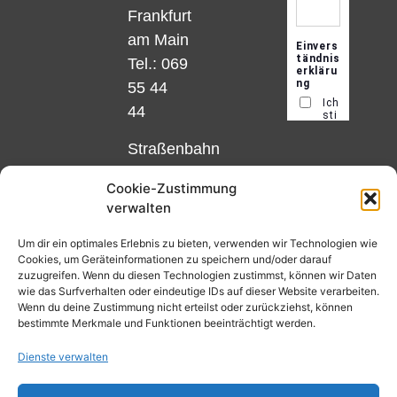
Frankfurt
am Main
Tel.: 069
55 44
44
Straßenbahn
Linie 18
Cookie-Zustimmung
und 12,
verwalten
Haltestelle
Matthias-
Um dir ein optimales Erlebnis zu bieten, verwenden wir Technologien wie
Cookies, um Geräteinformationen zu speichern und/oder darauf
Beltz-
zuzugreifen. Wenn du diesen Technologien zustimmst, können wir Daten
Platz
wie das Surfverhalten oder eindeutige IDs auf dieser Website verarbeiten.
Wenn du deine Zustimmung nicht erteilst oder zurückziehst, können
oder
bestimmte Merkmale und Funktionen beeinträchtigt werden.
Bus Nr.
Dienste verwalten
32,
Haltestelle