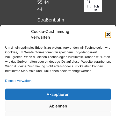
55 44
44
Straßenbahn
Linie 18
Cookie-Zustimmung
und 12,
verwalten
Haltestelle
Matthias-
Um dir ein optimales Erlebnis zu bieten, verwenden wir Technologien wie
Cookies, um Geräteinformationen zu speichern und/oder darauf
Beltz-
zuzugreifen. Wenn du diesen Technologien zustimmst, können wir Daten
Platz
wie das Surfverhalten oder eindeutige IDs auf dieser Website verarbeiten.
Wenn du deine Zustimmung nicht erteilst oder zurückziehst, können
oder
bestimmte Merkmale und Funktionen beeinträchtigt werden.
Bus Nr.
Dienste verwalten
32,
Haltestelle
Akzeptieren
Nibelungenplatz/FH
Ablehnen