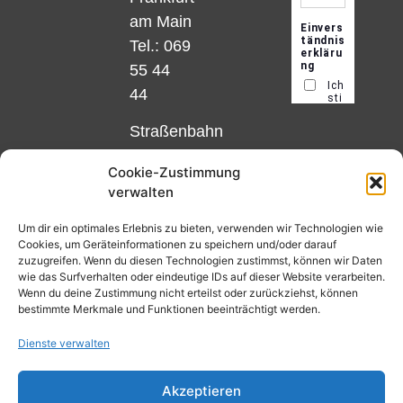
am Main
Tel.: 069
55 44
44
Straßenbahn
Linie 18
Cookie-Zustimmung
und 12,
verwalten
Haltestelle
Matthias-
Um dir ein optimales Erlebnis zu bieten, verwenden wir Technologien wie
Cookies, um Geräteinformationen zu speichern und/oder darauf
Beltz-
zuzugreifen. Wenn du diesen Technologien zustimmst, können wir Daten
Platz
wie das Surfverhalten oder eindeutige IDs auf dieser Website verarbeiten.
Wenn du deine Zustimmung nicht erteilst oder zurückziehst, können
oder
bestimmte Merkmale und Funktionen beeinträchtigt werden.
Bus Nr.
Dienste verwalten
32,
Haltestelle
Akzeptieren
Nibelungenplatz/FH